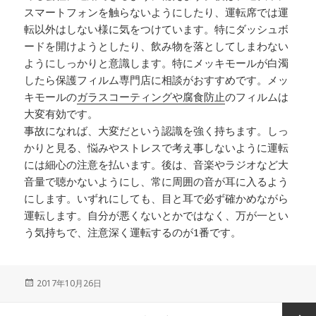
スマートフォンを触らないようにしたり、運転席では運
転以外はしない様に気をつけています。特にダッシュボ
ードを開けようとしたり、飲み物を落としてしまわない
ようにしっかりと意識します。特にメッキモールが白濁
したら保護フィルム専門店に相談がおすすめです。メッ
キモールの
ガラスコーティングや腐食防止
のフィルムは
大変有効です。
事故になれば、大変だという認識を強く持ちます。しっ
かりと見る、悩みやストレスで考え事しないように運転
には細心の注意を払います。後は、音楽やラジオなど大
音量で聴かないようにし、常に周囲の音が耳に入るよう
にします。いずれにしても、目と耳で必ず確かめながら
運転します。自分が悪くないとかではなく、万が一とい
う気持ちで、注意深く運転するのが1番です。
投
2017年10月26日
稿
日:
投