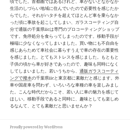
頃でした。首都圏ではあるけれど、車がないとなかなか
生活のしづらい地域に住んでいたので必要性を感じたか
らでした。それがハタチを超えてほとんど車を乗らなか
った頃に事故を起こしてしまい、ガラスコーティング自
分で通販の千葉県iicは専門のプロコーティングショップ
です。免停処分を食らってしまったのです。移動手段が
極端に少なくなってしまいました。買い物にも不自由を
感じあらためて車社会に暮らすうえで車の存在の重要性
を感じました。とてもストレスを感じました。もともと
子供の頃から車が好きであったので、趣味も同時になく
してしまいました。若いうちから、
通販ガラスコーティ
ングで撥水
の千葉県iicと東京都に素敵だと感じます。外
車や国産車を問わず、いろいろな車種の車を楽しみまし
た。こんな時代だからこそ、若い人に車の魅力を感じて
ほしい。移動手段であると同時に、趣味としても楽しめ
るなんて、とても素敵だと思いませんか？
Proudly powered by WordPress