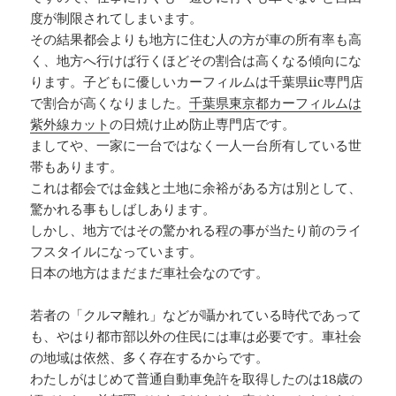
度が制限されてしまいます。
その結果都会よりも地方に住む人の方が車の所有率も高
く、地方へ行けば行くほどその割合は高くなる傾向にな
ります。子どもに優しいカーフィルムは千葉県iic専門店
で割合が高くなりました。
千葉県東京都カーフィルムは
紫外線カット
の日焼け止め防止専門店です。
ましてや、一家に一台ではなく一人一台所有している世
帯もあります。
これは都会では金銭と土地に余裕がある方は別として、
驚かれる事もしばしあります。
しかし、地方ではその驚かれる程の事が当たり前のライ
フスタイルになっています。
日本の地方はまだまだ車社会なのです。
若者の「クルマ離れ」などが囁かれている時代であって
も、やはり都市部以外の住民には車は必要です。車社会
の地域は依然、多く存在するからです。
わたしがはじめて普通自動車免許を取得したのは18歳の