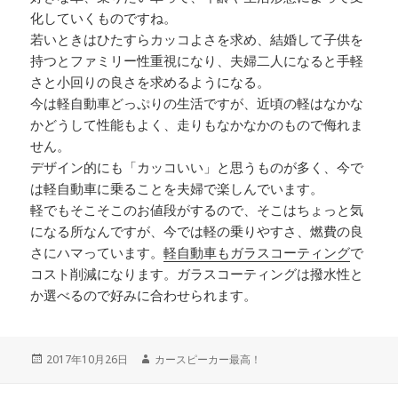
化していくものですね。
若いときはひたすらカッコよさを求め、結婚して子供を
持つとファミリー性重視になり、夫婦二人になると手軽
さと小回りの良さを求めるようになる。
今は軽自動車どっぷりの生活ですが、近頃の軽はなかな
かどうして性能もよく、走りもなかなかのもので侮れま
せん。
デザイン的にも「カッコいい」と思うものが多く、今で
は軽自動車に乗ることを夫婦で楽しんでいます。
軽でもそこそこのお値段がするので、そこはちょっと気
になる所なんですが、今では軽の乗りやすさ、燃費の良
さにハマっています。
軽自動車もガラスコーティング
で
コスト削減になります。ガラスコーティングは撥水性と
か選べるので好みに合わせられます。
投
2017年10月26日
作
カースピーカー最高！
稿
成
日:
者
投