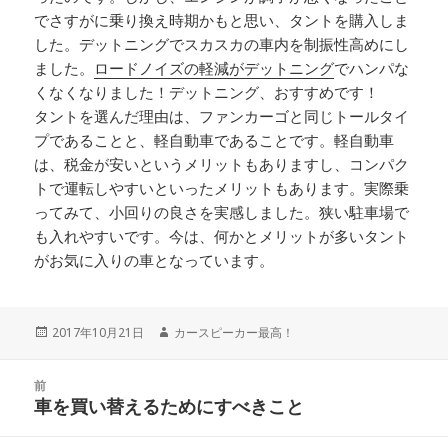
でさすがに乗り換え時期かもと思い、タントを購入しま
した。デットニングでスカスカの車内を制振性高めにし
ました。
ロードノイズの軽減がデットニング
でハンパな
くなくなりました！デットニング、おすすめです！
タントを選んだ理由は、ファンカーゴと同じトールタイ
プであることと、軽自動車であることです。軽自動車
は、税金が安いというメリットもありますし、コンパク
トで運転しやすいといったメリットもあります。実際乗
ってみて、小回りの良さを実感しました。狭い駐車場で
も入れやすいです。今は、何かとメリットが多いタント
がお気に入りの車となっています。
投
2017年10月21日
作
カースピーカー最高！
稿
成
日:
者
投
前
稿
車を買い替えるためにすべきこと
前
ナ
の
ビ